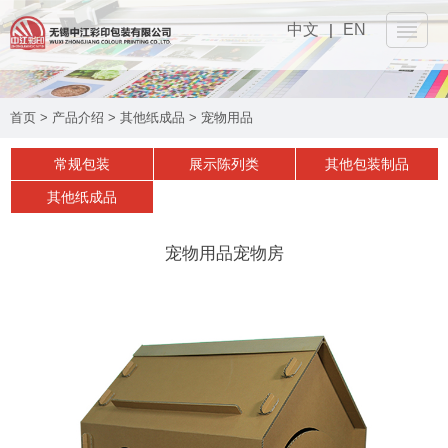
中文
|
EN
网站首页
首页
>
产品介绍
>
其他纸成品
>
宠物用品
关于我们
▼
常规包装
展示陈列类
其他包装制品
产品介绍
▼
其他纸成品
设备工艺
▼
宠物用品宠物房
可持续性
▼
实时动态
▼
联系我们
▼