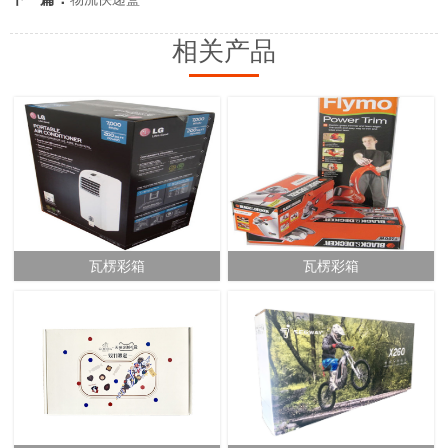
相关产品
瓦楞彩箱
瓦楞彩箱