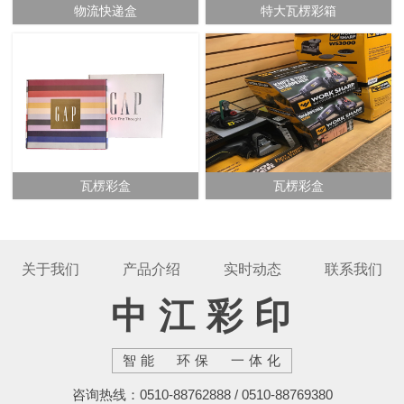
物流快递盒
特大瓦楞彩箱
瓦楞彩盒
瓦楞彩盒
关于我们
产品介绍
实时动态
联系我们
中江彩印
智能 环保 一体化
咨询热线：0510-88762888 / 0510-88769380