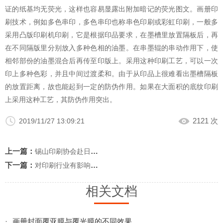
证的纸基均无荧光，这样也容易显露出附加暗记的荧光图文。画册印
刷技术，例如多色串印，多色串印也称串色印刷或彩虹印刷，一般多
采用凸版印刷机印刷，它是根据印品要求，在墨槽里放置隔板后，再
在不同隔版里分别放入多种色相的油墨。在串墨辊的串动作用下，使
相邻部份的油墨混合后再传至印版上。采用这种印刷工艺，可以一次
印上多种色彩，并且中间过渡柔和。由于从印品上很难看出墨槽隔板
的放置距离，故也能起到一定的防伪作用。如果在大面积的底纹印刷
上采用这种工艺，其防伪作用突出。
2121 次
2019/11/27 13:09:21
上一篇：
锡山印刷协会赴日考察报告
下一篇：
对印刷行业有影响的各个因素介绍
相关文档
·
画册封面覆亚膜与覆光膜的不同效果