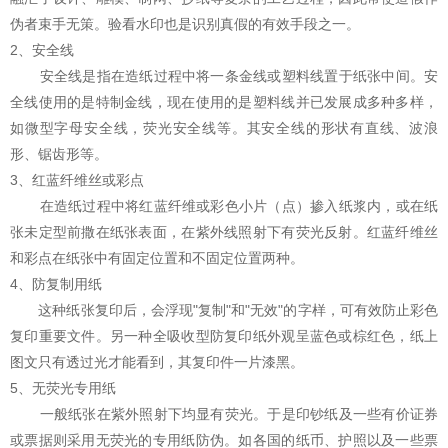
伪者束手无策。验看水印也是识别真假的有效手段之一。
2、安全线
安全线是指在造纸过程中将一条金线或塑料线置于纸张中间。安
全线使用的是特制金线，现在使用的是塑料线并已发展成多种多样，
如微型字母安全线，荧光安全线等。其安全线的形状有直线、波浪
形、锯齿形等。
3、红蓝纤维丝或彩点
在造纸过程中将红蓝纤维或彩色小片（点）掺入纸浆内，或在纸
张未定型前撒在纸张表面，在紫外线照射下有荧光反射。红蓝纤维丝
和彩点在纸张中有固定位置和不固定位置两种。
4、防复制用纸
这种纸张复印后，会浮现"复制"和"无效"的字样，可有效防止彩色
复印重要文件。另一种全吸收型防复印纸外观呈蓝色或棕红色，纸上
图文只有透过光才能看到，其复印件一片漆黑。
5、无荧光专用纸
一般纸张在紫外照射下均显有荧光。于是印钞纸及一些有价证券
或票据则采用无荧光的专用纸防伪。如各国的纸币、护照以及一些票